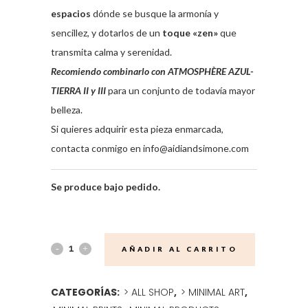
espacios
dónde se busque la armonía y
sencillez, y dotarlos de un
toque «zen»
que
transmita calma y serenidad.
Recomiendo combinarlo con
ATMOSPHÈRE AZUL-
TIERRA II
y
III
para un conjunto de todavía mayor
belleza.
Si quieres adquirir esta pieza enmarcada,
contacta conmigo en info@aidiandsimone.com
Se produce bajo pedido.
AÑADIR AL CARRITO
CATEGORÍAS:
> ALL SHOP
,
> MINIMAL ART
,