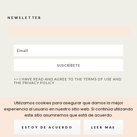
NEWSLETTER
SUSCRÍBETE
>> I HAVE READ AND AGREE TO THE TERMS OF USE AND
THE PRIVACY POLICY
Utilizamos cookies para asegurar que damos la mejor
experiencia al usuario en nuestro sitio web. Si continúa utilizando
este sitio asumiremos que está de acuerdo.
ESTOY DE ACUERDO
LEER MÁS
© COPYRIGHT 2022 - AÏDI&SIMONE
PLEASE RESPECT MY WORK