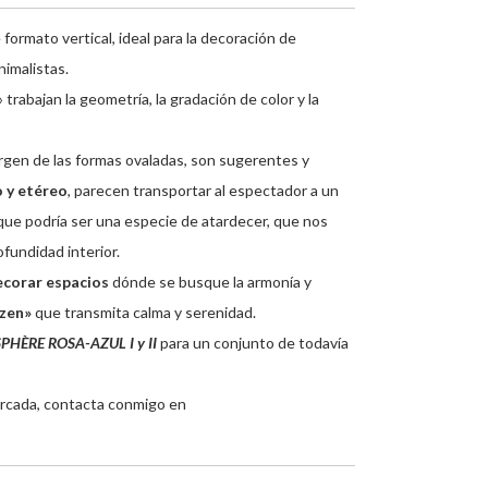
 formato vertical, ideal para la decoración de
nimalistas.
 trabajan la geometría, la gradación de color y la
gen de las formas ovaladas, son sugerentes y
o y etéreo
, parecen transportar al espectador a un
ue podría ser una especie de atardecer, que nos
fundidad interior.
ecorar espacios
dónde se busque la armonía y
zen»
que transmita calma y serenidad.
PHÈRE ROSA-AZUL I
y
II
para un conjunto de todavía
marcada, contacta conmigo en